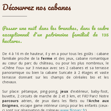
Découvrez nos cabanes
Passer une nuit dans les branches, dans le cadre
exceptionnel d'un patrimoine familial de 135
hectares.
De 4 à 16 m de hauteur, il y en a pour tous les goûts : cabane
familiale proche de la
ferme
et des jeux, cabane romantique
au cœur du parc du château, ou pour les plus nombreux, le
«Chêne Fou» sur 3 niveaux avec ses 2 cabanes et sa terrasse
panoramique ou bien la cabane Suricate à 2 étages et vaste
terrasse donnant sur les champs de céréales bio et les
chevaux.
Sur place: pétanque, ping-pong,
jeux
d'extérieur, baby-foot,
buvette, 2 circuits de marche de 2 et 3 km, et FilO'Parc! Notre
parcours
aérien, de jeux dans les filets ou l
'Arche aux
Enigmes
, escape game intérieur conçu pour les enfants (ceux-
ci sont sur réservation de créneau
www.filoparc.fr
) .