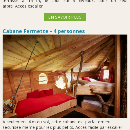
terrasse à 14 m, le tout sur 3 niveaux, dans un seul
arbre. Accès escalier.
EN SAVOIR PLUS
Cabane Fermette - 4 personnes
A seulement 4 m du sol, cette cabane est parfaitement
sécurisée même pour les plus petits. Accès facile par escalier