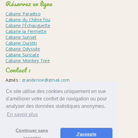
Réservez en ligne
Cabane Paradiso
Cabane du Chêne fou
Cabane l'Échauguette
Cabane la Fermette
Cabane Sunset
Cabane Ouistiti
Cabane Odyssée
Cabane Suricate
Cabane Monkey Tree
Contact :
Agnès :
grandenoe@gmail.com
Tél : +33 6 58 54 21 24 - (9h-18h)
Ce site utilise des cookies uniquement en vue
d'améliorer votre confort de navigation ou pour
analyser des données statistiques anonymes.
En savoir plus
Continuer sans
J'accepte
accepter
Mentions légales
-
CGV
-
Administration